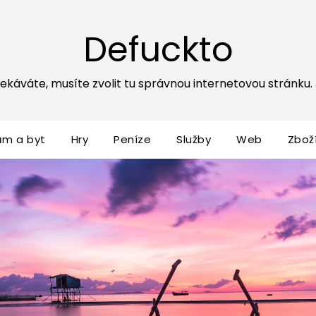
Defuckto
ekáváte, musíte zvolit tu správnou internetovou stránku. Js
ům a byt
Hry
Peníze
Služby
Web
Zbož