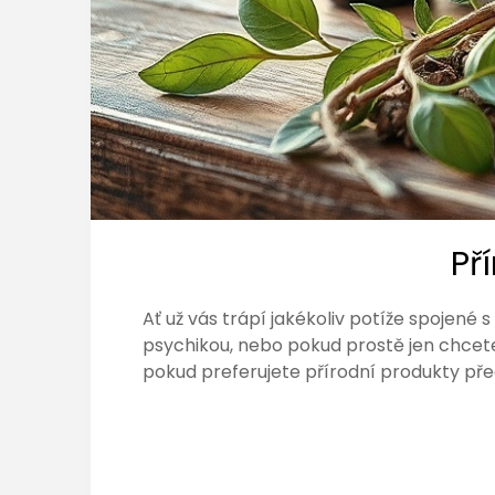
Př
Ať už vás trápí jakékoliv potíže spojen
psychikou, nebo pokud prostě jen chcete
pokud preferujete přírodní produkty př