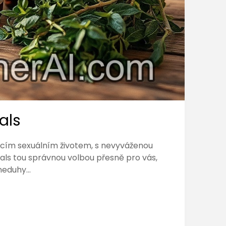
als
jícím sexuálním životem, s nevyváženou
bals tou správnou volbou přesně pro vás,
 neduhy…