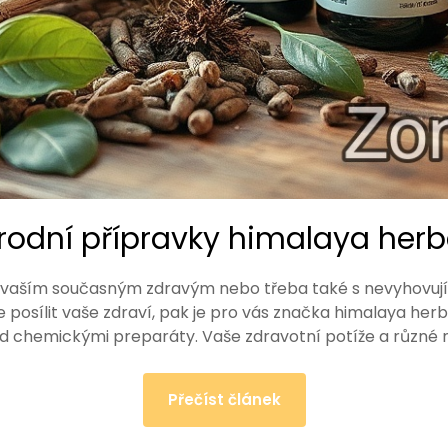
írodní přípravky himalaya herb
é s vaším současným zdravým nebo třeba také s nevyhovu
 posílit vaše zdraví, pak je pro vás značka himalaya her
ed chemickými preparáty. Vaše zdravotní potíže a různé
Přečíst článek