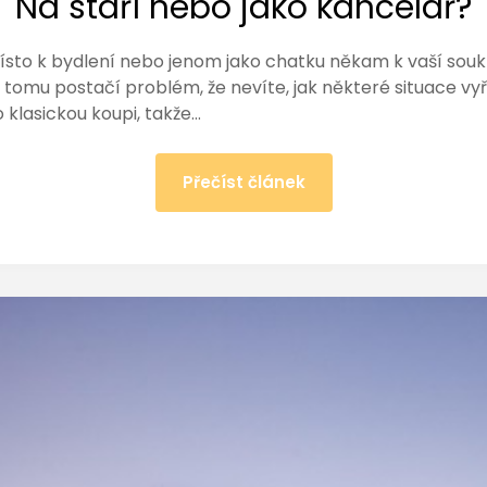
Na stáří nebo jako kancelář?
 místo k bydlení nebo jenom jako chatku někam k vaší so
tomu postačí problém, že nevíte, jak některé situace vyře
klasickou koupi, takže…
Přečíst článek