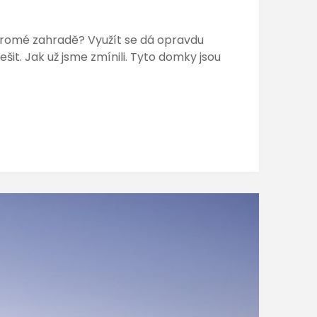
ukromé zahradě? Využít se dá opravdu
šit. Jak už jsme zmínili. Tyto domky jsou