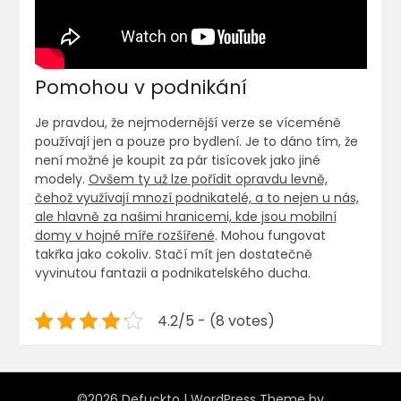
Pomohou v podnikání
Je pravdou, že nejmodernější verze se víceméně
používají jen a pouze pro bydlení. Je to dáno tím, že
není možné je koupit za pár tisícovek jako jiné
modely.
Ovšem ty už lze pořídit opravdu levně,
čehož využívají mnozí podnikatelé, a to nejen u nás,
ale hlavně za našimi hranicemi, kde jsou mobilní
domy v hojné míře rozšířené
. Mohou fungovat
takřka jako cokoliv. Stačí mít jen dostatečně
vyvinutou fantazii a podnikatelského ducha.
4.2/5 - (8 votes)
©2026 Defuckto
| WordPress Theme by