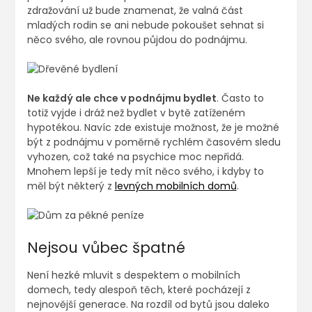
zdražování už bude znamenat, že valná část
mladých rodin se ani nebude pokoušet sehnat si
něco svého, ale rovnou půjdou do podnájmu.
Ne každý ale chce v podnájmu bydlet
. Často to
totiž vyjde i dráž než bydlet v bytě zatíženém
hypotékou. Navíc zde existuje možnost, že je možné
být z podnájmu v poměrně rychlém časovém sledu
vyhozen, což také na psychice moc nepřidá.
Mnohem lepší je tedy mít něco svého, i kdyby to
měl být některý z
levných mobilních domů
.
Nejsou vůbec špatné
Není hezké mluvit s despektem o mobilních
domech, tedy alespoň těch, které pocházejí z
nejnovější generace. Na rozdíl od bytů jsou daleko