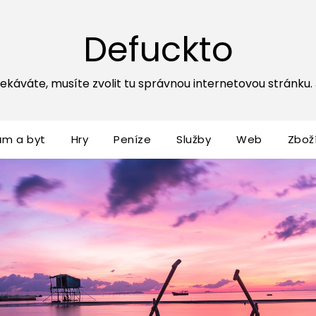
Defuckto
ekáváte, musíte zvolit tu správnou internetovou stránku. Js
ům a byt
Hry
Peníze
Služby
Web
Zbož