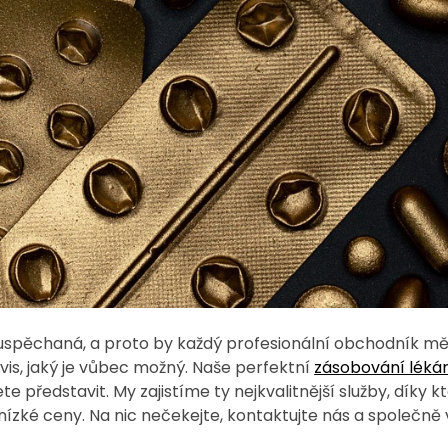
 uspěchaná, a proto by každý profesionální obchodník měl z
rvis, jaký je vůbec možný. Naše perfektní
zásobování léká
ete představit. My zajistíme ty nejkvalitnější služby, dík
nízké ceny. Na nic nečekejte, kontaktujte nás a společn