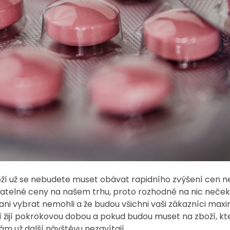
boží už se nebudete muset obávat rapidního zvýšení cen 
jatelné ceny na našem trhu, proto rozhodně na nic nečeke
 si ani vybrat nemohli a že budou všichni vaši zákazníci ma
teří žijí pokrokovou dobou a pokud budou muset na zboží, 
ám už další návštěvu nezavítají.