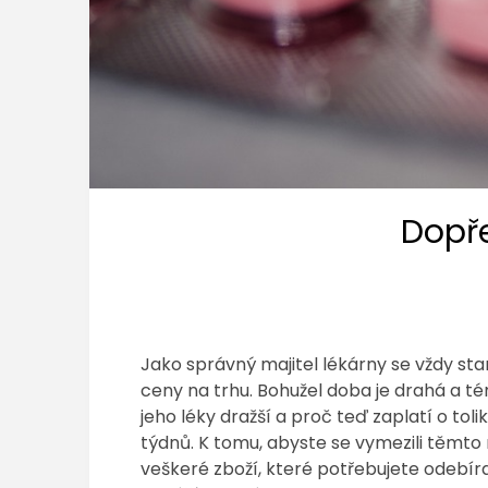
Dopře
Jako správný majitel lékárny se vždy star
ceny na trhu. Bohužel doba je drahá a té
jeho léky dražší a proč teď zaplatí o tol
týdnů. K tomu, abyste se vymezili těmto
veškeré zboží, které potřebujete odebír