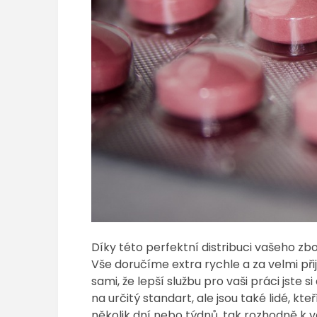
Díky této perfektní distribuci vašeho z
Vše doručíme extra rychle a za velmi při
sami, že lepší službu pro vaši práci jste
na určitý standart, ale jsou také lidé, k
několik dní nebo týdnů, tak rozhodně k v