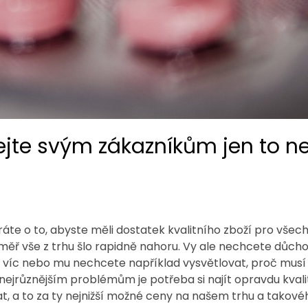
jte svým zákazníkům jen to ne
áte o to, abyste měli dostatek kvalitního zboží pro všech
měř vše z trhu šlo rapidně nahoru. Vy ale nechcete důchod
ik víc nebo mu nechcete například vysvětlovat, proč musí n
 nejrůznějším problémům je potřeba si najít opravdu kval
at, a to za ty nejnižší možné ceny na našem trhu a tako