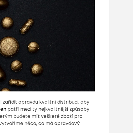
ařídit opravdu kvalitní distribuci, aby
ren
patří mezi ty nejkvalitnější způsoby
y kterým budete mít veškeré zboží pro
ě vytvoříme něco, co má opravdový