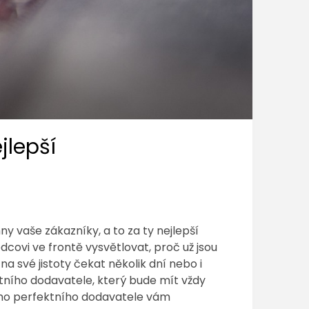
jlepší
ny vaše zákazníky, a to za ty nejlepší
covi ve frontě vysvětlovat, proč už jsou
a své jistoty čekat několik dní nebo i
itního dodavatele, který bude mít vždy
vého perfektního dodavatele vám