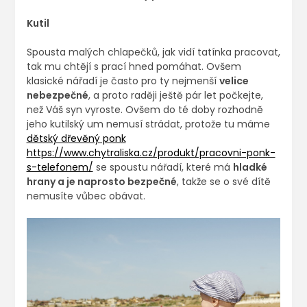
Kutil
Spousta malých chlapečků, jak vidí tatínka pracovat,
tak mu chtějí s prací hned pomáhat. Ovšem
klasické nářadí je často pro ty nejmenší
velice
nebezpečné
, a proto raději ještě pár let počkejte,
než Váš syn vyroste. Ovšem do té doby rozhodně
jeho kutilský um nemusí strádat, protože tu máme
dětský dřevěný ponk
https://www.chytraliska.cz/produkt/pracovni-ponk-
s-telefonem/
se spoustu nářadí, které má
hladké
hrany a je naprosto bezpečné
, takže se o své dítě
nemusíte vůbec obávat.