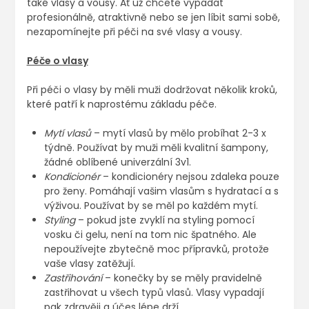
také vlasy a vousy. Ať už chcete vypadat
profesionálně, atraktivně nebo se jen líbit sami sobě,
nezapomínejte při péči na své vlasy a vousy.
Péče o vlasy
Při péči o vlasy by měli muži dodržovat několik kroků,
které patří k naprostému základu péče.
Mytí vlasů
– mytí vlasů by mělo probíhat 2-3 x
týdně. Používat by muži měli kvalitní šampony,
žádné oblíbené univerzální 3v1.
Kondicionér
– kondicionéry nejsou zdaleka pouze
pro ženy. Pomáhají vašim vlasům s hydratací a s
výživou. Používat by se měl po každém mytí.
Styling
– pokud jste zvyklí na styling pomocí
vosku či gelu, není na tom nic špatného. Ale
nepoužívejte zbytečně moc přípravků, protože
vaše vlasy zatěžují.
Zastřihování
– konečky by se měly pravidelně
zastřihovat u všech typů vlasů. Vlasy vypadají
pak zdravěji a účes lépe drží.