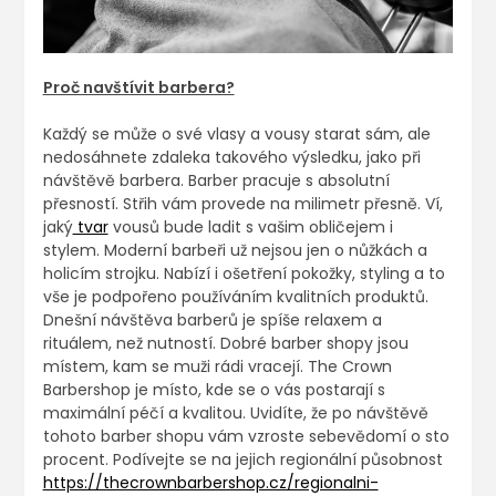
Proč navštívit barbera?
Každý se může o své vlasy a vousy starat sám, ale
nedosáhnete zdaleka takového výsledku, jako při
návštěvě barbera.
Barber pracuje s absolutní
přesností. Střih vám provede na milimetr přesně. Ví,
jaký
tvar
vousů bude ladit s vašim obličejem i
stylem.
Moderní barbeři už nejsou jen o nůžkách a
holicím strojku. Nabízí i ošetření pokožky, styling a to
vše je podpořeno používáním kvalitních produktů.
Dnešní návštěva barberů je spíše relaxem a
rituálem, než nutností. Dobré barber shopy jsou
místem, kam se muži rádi vracejí.
The Crown
Barbershop je místo, kde se o vás postarají s
maximální péčí a kvalitou. Uvidíte, že po návštěvě
tohoto barber shopu vám vzroste sebevědomí o sto
procent. Podívejte se na jejich regionální působnost
https://thecrownbarbershop.cz/regionalni-