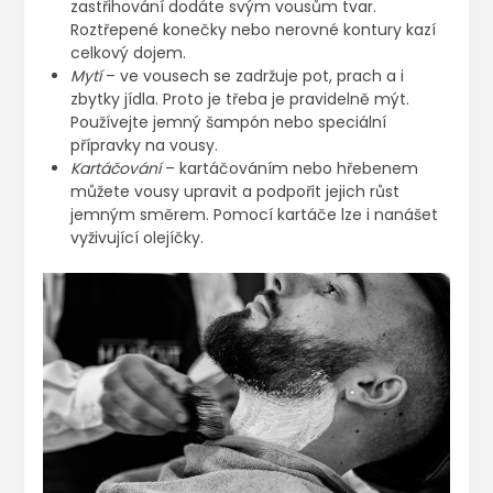
zastřihování dodáte svým vousům tvar.
Roztřepené konečky nebo nerovné kontury kazí
celkový dojem.
Mytí
– ve vousech se zadržuje pot, prach a i
zbytky jídla. Proto je třeba je pravidelně mýt.
Používejte jemný šampón nebo speciální
přípravky na vousy.
Kartáčování
– kartáčováním nebo hřebenem
můžete vousy upravit a podpořit jejich růst
jemným směrem. Pomocí kartáče lze i nanášet
vyživující olejíčky.