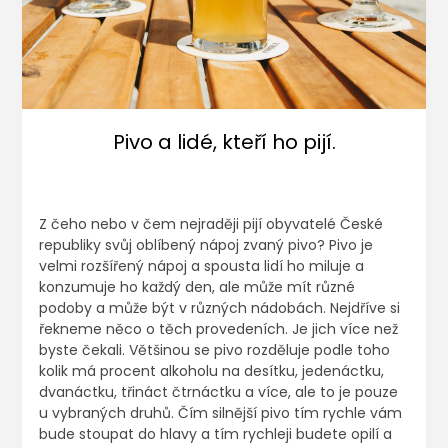
Pivo a lidé, kteří ho pijí.
Z čeho nebo v čem nejraději pijí obyvatelé České
republiky svůj oblíbený nápoj zvaný pivo? Pivo je
velmi rozšířený nápoj a spousta lidí ho miluje a
konzumuje ho každý den, ale může mít různé
podoby a může být v různých nádobách. Nejdříve si
řekneme něco o těch provedeních. Je jich více než
byste čekali. Většinou se pivo rozděluje podle toho
kolik má procent alkoholu na desítku, jedenáctku,
dvanáctku, třináct čtrnáctku a více, ale to je pouze
u vybraných druhů. Čím silnější pivo tím rychle vám
bude stoupat do hlavy a tím rychleji budete opilí a