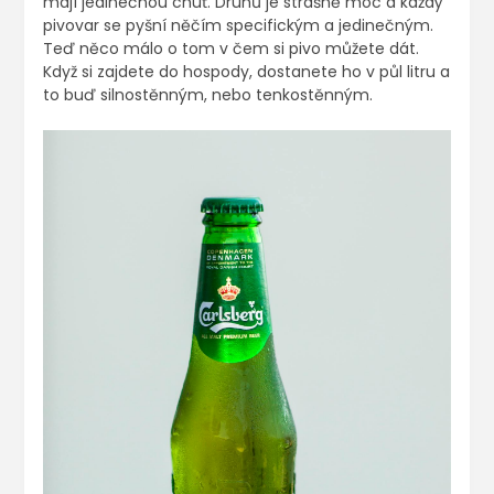
mají jedinečnou chuť. Druhů je strašně moc a každý
pivovar se pyšní něčím specifickým a jedinečným.
Teď něco málo o tom v čem si pivo můžete dát.
Když si zajdete do hospody, dostanete ho v půl litru a
to buď silnostěnným, nebo tenkostěnným.