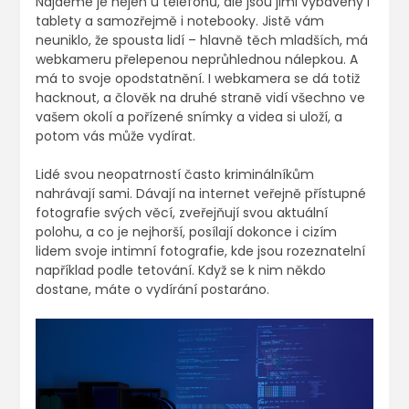
Najdeme je nejen u telefonů, ale jsou jimi vybaveny i
tablety a samozřejmě i notebooky. Jistě vám
neuniklo, že spousta lidí – hlavně těch mladších, má
webkameru přelepenou neprůhlednou nálepkou. A
má to svoje opodstatnění. I webkamera se dá totiž
hacknout, a člověk na druhé straně vidí všechno ve
vašem okolí a pořízené snímky a videa si uloží, a
potom vás může vydírat.
Lidé svou neopatrností často kriminálníkům
nahrávají sami. Dávají na internet veřejně přístupné
fotografie svých věcí, zveřejňují svou aktuální
polohu, a co je nejhorší, posílají dokonce i cizím
lidem svoje intimní fotografie, kde jsou rozeznatelní
například podle tetování. Když se k nim někdo
dostane, máte o vydírání postaráno.