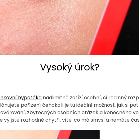
Vysoký úrok?
nkovní hypotéka
nadlimitně zatíží osobní, či rodinný roz
nujete pořízení čehokoli, je tu ideální možnost, jak si pot
rověřování, zbytečných osobních otázek a konečného ver
le vy jste rozhodně chytří, víte, co má smysl a nemáte č