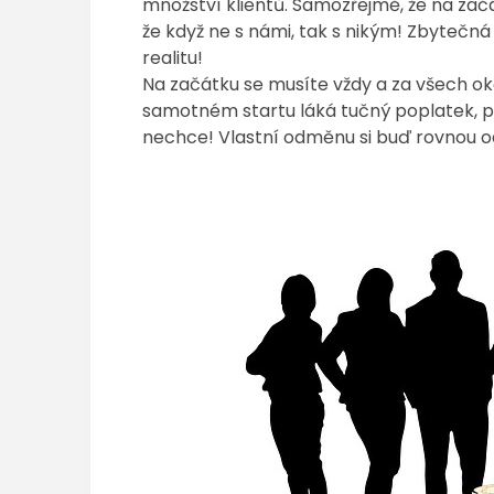
množství klientů. Samozřejmě, že na začá
že když ne s námi, tak s nikým! Zbytečn
realitu!
Na začátku se musíte vždy a za všech oko
samotném startu láká tučný poplatek, pr
nechce! Vlastní odměnu si buď rovnou od