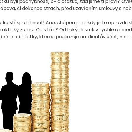
tku byli pochybnosti, byla otázka, zda jsme ti praví? Ovš
á obava, či dokonce strach, před uzavřením smlouvy s neb
lností spolehnout! Ano, chápeme, někdy je to opravdu slo
akticky za nic! Co s tím? Od takých smluv rychle a ihned
ečte od částky, kterou poukazuje na klientův účet, nebo 