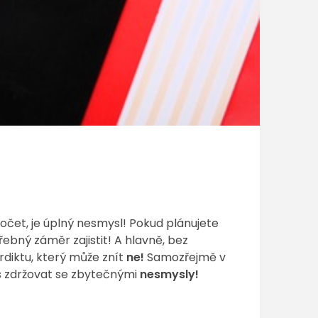
počet, je úplný nesmysl! Pokud plánujete
řebný záměr zajistit! A hlavně, bez
diktu, který může znít
ne!
Samozřejmě v
as zdržovat se zbytečnými
nesmysly!