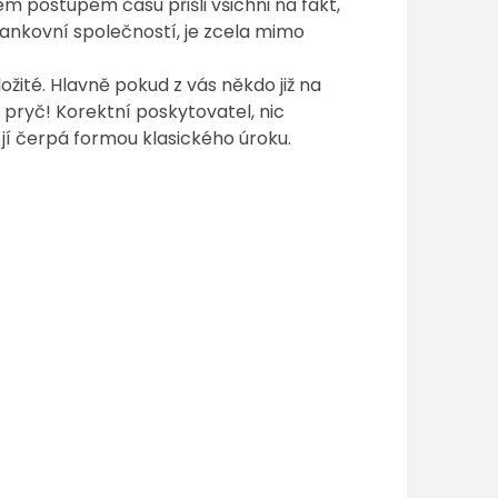
em postupem času přišli všichni na fakt,
ankovní společností, je zcela mimo
žité. Hlavně pokud z vás někdo již na
 pryč! Korektní poskytovatel, nic
jí čerpá formou klasického úroku.