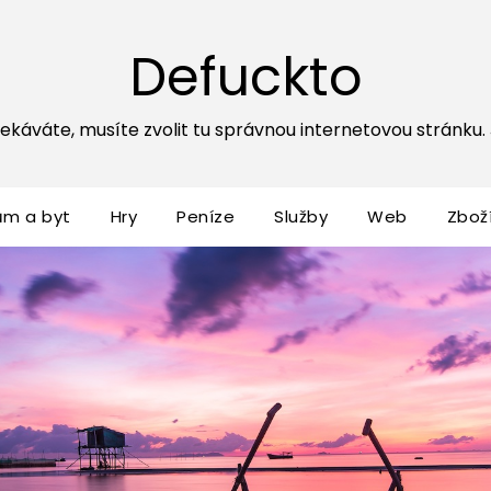
Defuckto
ekáváte, musíte zvolit tu správnou internetovou stránku. Js
ům a byt
Hry
Peníze
Služby
Web
Zbož