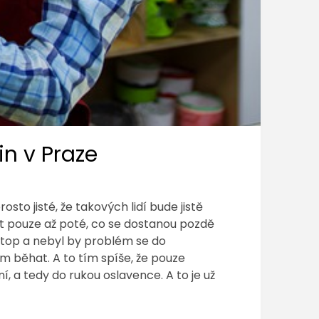
n v Praze
to jisté, že takových lidí bude jistě
t pouze až poté, co se dostanou pozdě
stop a nebyl by problém se do
am běhat. A to tím spíše, že pouze
ní, a tedy do rukou oslavence. A to je už