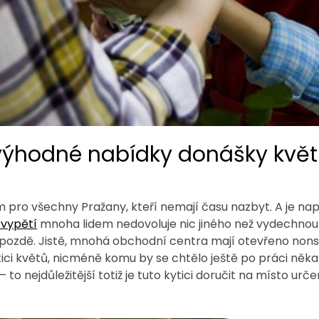
 výhodné nabídky donášky květi
pro všechny Pražany, kteří nemají času nazbyt. A je napros
vypětí
mnoha lidem nedovoluje nic jiného než vydechnou
y pozdě. Jistě, mnohá obchodní centra mají otevřeno non
 kytici květů, nicméně komu by se chtělo ještě po práci něk
 to nejdůležitější totiž je tuto kytici doručit na místo urče