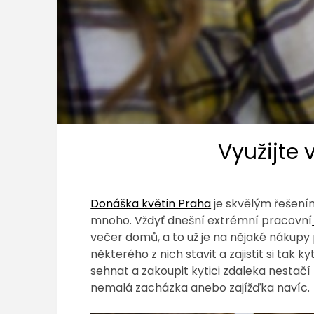
Využijte
Donáška květin Praha
je skvělým řešením 
mnoho. Vždyť dnešní extrémní pracovní
večer domů, a to už je na nějaké nákup
některého z nich stavit a zajistit si tak
sehnat a zakoupit kytici zdaleka nestačí –
nemalá zacházka anebo zajížďka navíc.