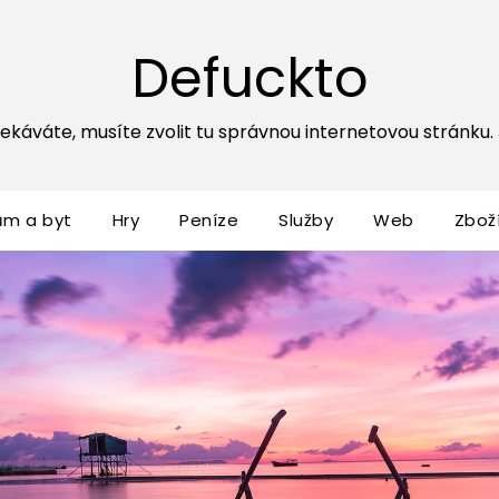
Defuckto
ekáváte, musíte zvolit tu správnou internetovou stránku. Js
ům a byt
Hry
Peníze
Služby
Web
Zbož