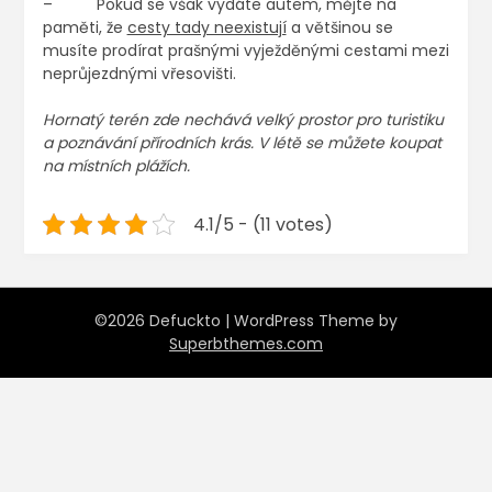
– Pokud se však vydáte autem, mějte na
paměti, že
cesty tady neexistují
a většinou se
musíte prodírat prašnými vyježděnými cestami mezi
neprůjezdnými vřesovišti.
Hornatý terén zde nechává velký prostor pro turistiku
a poznávání přírodních krás. V létě se můžete koupat
na místních plážích.
4.1/5 - (11 votes)
©2026 Defuckto
| WordPress Theme by
Superbthemes.com