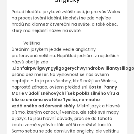
Pokud hledáte jazykové zvláštnosti, je pro vás Wales
na procestování ideální. Nachází se zde nejvíce
hradů na kilometr čtvereční na světě, a také obec,
který má nejdelší název na světě.
·
Velština
Úředním jazykem je zde vedle angličtiny
preferovaná velština. Například jednám z nejdelších
názvů obcí je zde
„
Llanfairpwllgwyngyllgogerychwyrndrobwllllantysilio
psána bez mezer. Na výslovnost se nás ovšem
neptejte – to je pro všechny, kteří nežijí ve Walesu,
naprostá záhada, ovšem překlad zní
Kostel Panny
Marie v údolí sněhových lísek poblíž silného víru a
blízko chrámu svatého Tysilia, nemnoho
vzdáleného od červené skály
. Místní jazyk a hlavně
písmo, kterým označují vesnice, ale také své mapy,
a jazyk, to jsou hlavní důvody, proč se do tohoto
koutu země vydává stále větší množství turistů.
Samo sebou se zde domluvíte anglicky, ale velštinu