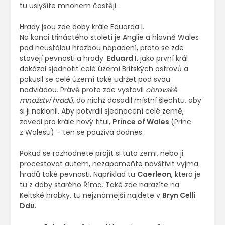
tu uslyšíte mnohem častěji.
Hrady jsou zde doby krále Eduarda I.
Na konci třináctého století je Anglie a hlavně Wales
pod neustálou hrozbou napadení, proto se zde
stavějí pevnosti a hrady.
Eduard I
. jako první král
dokázal sjednotit celé území Britských ostrovů a
pokusil se celé území také udržet pod svou
nadvládou. Právě proto zde vystavil
obrovské
množství hradů
, do nichž dosadil místní šlechtu, aby
si ji naklonil. Aby potvrdil sjednocení celé země,
zavedl pro krále nový titul,
Prince of Wales
(Princ
z Walesu) – ten se používá dodnes.
Pokud se rozhodnete projít si tuto zemi, nebo ji
procestovat autem, nezapomeňte navštívit vyjma
hradů také pevnosti. Například tu
Caerleon
, která je
tu z doby starého Říma. Také zde narazíte na
Keltské hrobky, tu nejznámější najdete v
Bryn Celli
Ddu
.